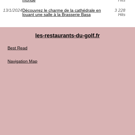
13/1/2024
Découvrez le charme de la cathédrale en
3 228
louant une salle à la Brasserie Basa
Hits
les-restaurants-du-golf.fr
Best Read
Navigation Map