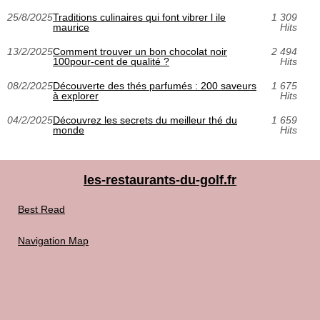
25/8/2025
Traditions culinaires qui font vibrer l ile
1 309
maurice
Hits
13/2/2025
Comment trouver un bon chocolat noir
2 494
100pour-cent de qualité ?
Hits
08/2/2025
Découverte des thés parfumés : 200 saveurs
1 675
à explorer
Hits
04/2/2025
Découvrez les secrets du meilleur thé du
1 659
monde
Hits
les-restaurants-du-golf.fr
Best Read
Navigation Map